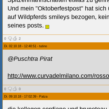
Und mein "Oktoberfestpost" hat sich 
auf Wildpferds smileys bezogen, kei
seines posts.
0
2
Di. 02.10.18 - 12:40:51 - tutino
@Puschtra Pirat
http://www.curvadelmilano.com/rosso
0
0
Di. 09.10.18 - 17:02:39 - Patza