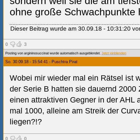
sondern weil sie die am tief
ohne große Schwachpunkte 
Dieser Beitrag wurde am 30.09.18 - 10:31:20 von 
0
3
Posting von argininosuccinat wurde automatisch ausgeblendet.
Jetzt einblenden
So. 30.09.18 - 15:54:41 - Puschtra Pirat
Wobei mir wieder mal ein Rätsel ist w
der Serie B hatten sie dauernd 2000 
einen attraktiven Gegner in der AH
mal 1000, alleine am Streik der Cur
liegen?!?
0
0