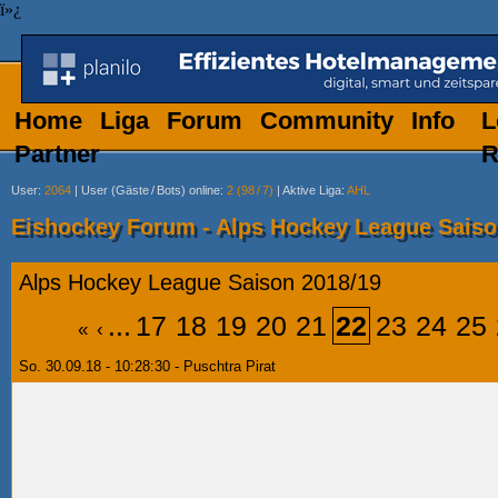
ï»¿
Home
Liga
Forum
Community
Info
L
Partner
R
User
:
2064
|
User (Gäste
/
Bots) online
:
2 (98
/
7)
|
Aktive Liga
:
AHL
Eishockey Forum - Alps Hockey League Saiso
Alps Hockey League Saison 2018/19
...
17
18
19
20
21
22
23
24
25
«
‹
So. 30.09.18 - 10:28:30 - Puschtra Pirat