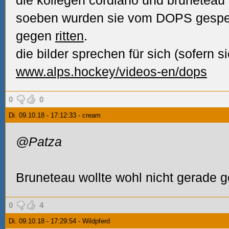
die kollegen cordiano und bruneteau 
soeben wurden sie vom DOPS gesperrt
gegen
ritten
.
die bilder sprechen für sich (sofern si
www.alps.hockey/videos-en/dops
0
0
Di. 09.10.18 - 17:12:33 - cream
@Patza
Bruneteau wollte wohl nicht gerade g
0
4
Di. 09.10.18 - 17:29:54 - Wildpferd