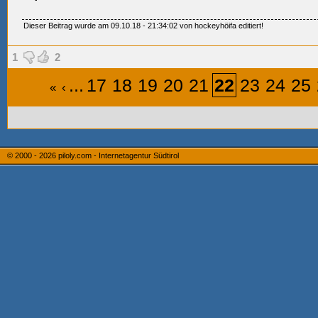
Dieser Beitrag wurde am 09.10.18 - 21:34:02 von hockeyhöifa editiert!
1
2
...
17
18
19
20
21
22
23
24
25
«
‹
© 2000 - 2026
piloly.com - Internetagentur Südtirol