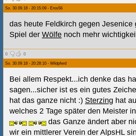
So. 30.09.18 - 20:15:09 - Eros56
das heute Feldkirch gegen Jesenice 
Spiel der
Wölfe
noch mehr wichtigke
0
0
So. 30.09.18 - 20:28:10 - Wildpferd
Bei allem Respekt...ich denke das hat
sagen...sicher ist es ein gutes Zeich
hat das ganze nicht :)
Sterzing
hat au
welches 2 Tage später den Meister i
das Ganze ändert aber nic
wir ein mittlerer Verein der AlpsHL s