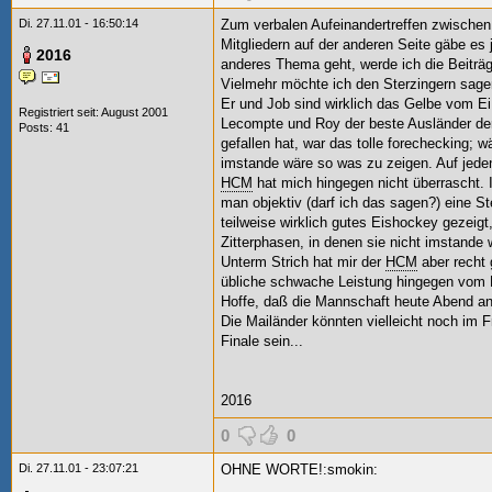
Di. 27.11.01 - 16:50:14
Zum verbalen Aufeinandertreffen zwischen
Mitgliedern auf der anderen Seite gäbe es j
2016
anderes Thema geht, werde ich die Beiträg
Vielmehr möchte ich den Sterzingern sage
Er und Job sind wirklich das Gelbe vom E
Registriert seit: August 2001
Lecompte und Roy der beste Ausländer de
Posts: 41
gefallen hat, war das tolle forechecking; 
imstande wäre so was zu zeigen. Auf jeden
HCM
hat mich hingegen nicht überrascht.
man objektiv (darf ich das sagen?) eine 
teilweise wirklich gutes Eishockey gezeig
Zitterphasen, in denen sie nicht imstande
Unterm Strich hat mir der
HCM
aber recht 
übliche schwache Leistung hingegen vom 
Hoffe, daß die Mannschaft heute Abend an
Die Mailänder könnten vielleicht noch im 
Finale sein...
2016
0
0
Di. 27.11.01 - 23:07:21
OHNE WORTE!:smokin: