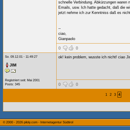
schnelle Verbindung. Abkürzungen waren n
Emails, usw. Ich hatte gedacht, daß die w
jetzt nehme ich zur Kenntniss daß es nicht
--
ciao,
Gianpaolo
0
0
So. 09.12.01 - 11:49:27
ok! kein problem, wusste ich nicht! ciao 
JIM
Registriert seit: Mai 2001
0
0
Posts: 345
1
2
3
4
© 2000 - 2026
piloly.com - Internetagentur Südtirol