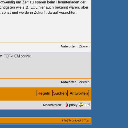
otwendig um Zeit zu sparen beim Herunterladen der
ichtigsten wie z.B. LOL hier auch bekannt waren, aber
 so ist und werde in Zukunft darauf verzichten.
Antworten
|
Zitieren
Jim FCF-HCM :drink:
Antworten
|
Zitieren
Regeln
Suchen
Antworten
Moderatoren:
piloly
info@sonice.it
|
Top