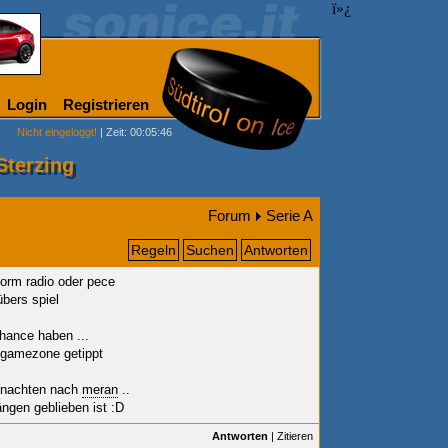
ï»¿
Login
Registrieren
Nicht eingeloggt!
| Zeit: 00:05:46
Sterzing
Forum
Serie A
Regeln
Suchen
Antworten
vorm radio oder pece
übers spiel
nchance haben
...
 gamezone getippt
ihnachten nach
meran
..
ngen geblieben ist :D
Antworten
|
Zitieren