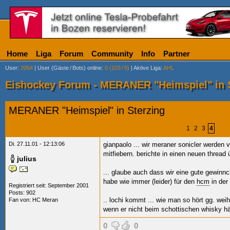
Home
Liga
Forum
Community
Info
Partner
User
:
2064
|
User (Gäste
/
Bots) online
:
0 (103
/
9)
|
Aktive Liga
:
AHL
Eishockey Forum - MERANER "Heimspiel" in 
MERANER "Heimspiel" in Sterzing
1
2
3
4
Di. 27.11.01 - 12:13:06
gianpaolo
... wir meraner sonicler werden 
mitfiebern. berichte in einen neuen thread 
julius
... glaube auch dass wir eine gute gewin
habe wie immer (leider) für den
hcm
in der
Registriert seit: September 2001
Posts: 902
.. lochi kommt
... wie man so hört gg. we
Fan von:
HC Meran
wenn er nicht beim schottischen whisky hä
0
0