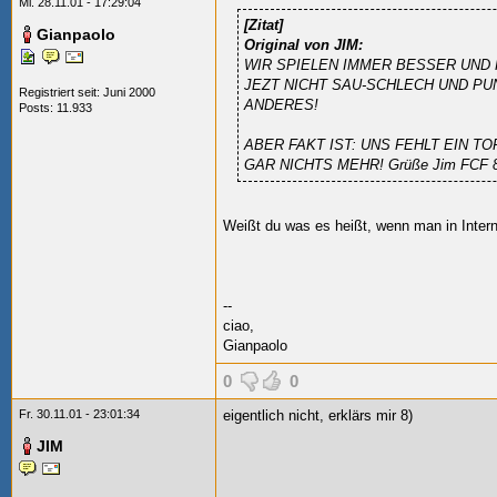
Mi. 28.11.01 - 17:29:04
[Zitat]
Gianpaolo
Original von JIM:
WIR SPIELEN IMMER BESSER UND 
JEZT NICHT SAU-SCHLECH UND PU
Registriert seit: Juni 2000
ANDERES!
Posts: 11.933
ABER FAKT IST: UNS FEHLT EIN 
GAR NICHTS MEHR! Grüße Jim FCF 8
Weißt du was es heißt, wenn man in Intern
--
ciao,
Gianpaolo
0
0
Fr. 30.11.01 - 23:01:34
eigentlich nicht, erklärs mir 8)
JIM