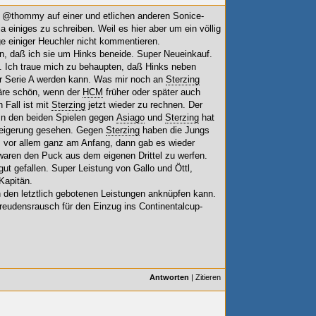
 @thommy auf einer und etlichen anderen Sonice-
a einiges zu schreiben. Weil es hier aber um ein völlig
e einiger Heuchler nicht kommentieren.
n, daß ich sie um Hinks beneide. Super Neueinkauf.
i. Ich traue mich zu behaupten, daß Hinks neben
r Serie A werden kann. Was mir noch an
Sterzing
wäre schön, wenn der
HCM
früher oder später auch
 Fall ist mit
Sterzing
jetzt wieder zu rechnen. Der
 In den beiden Spielen gegen
Asiago
und
Sterzing
hat
Steigerung gesehen. Gegen
Sterzing
haben die Jungs
t, vor allem ganz am Anfang, dann gab es wieder
 waren den Puck aus dem eigenen Drittel zu werfen.
gut gefallen. Super Leistung von Gallo und Öttl,
Kapitän.
 den letztlich gebotenen Leistungen anknüpfen kann.
Freudensrausch für den Einzug ins Continentalcup-
Antworten
|
Zitieren