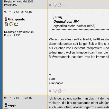
Registriert seit: Mai 2001
0
0
Posts: 345
Sa. 01.12.01 - 08:31:16
[Zitat]
Gianpaolo
Original von JIM:
eigentlich nicht, erklärs mir 8)
Registriert seit: Juni 2000
Posts: 11.933
Wenn man alles groß schreibt, heißt es d
denen die schon seit langer Zeit online s
als Zeichen von Hochmut interpretiert. And
teilnehmen, wollen hingegen damit nur di
Mißverständnis passiert, rate ich immer all
--
ciao,
Gianpaolo
0
0
Sa. 01.12.01 - 13:43:46
ich finde, so eng sollte man das mit der ne
meisten, die hier reinschauen nicht wirklich
vippo
auch versuchen, abkürzungen zu vermeiden,