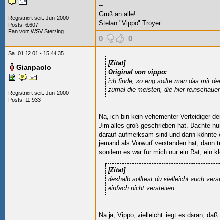
--
Gruß an alle!
Registriert seit: Juni 2000
Stefan "Vippo" Troyer
Posts: 6.607
Fan von:
WSV Sterzing
0
0
Sa. 01.12.01 - 15:44:35
[Zitat]
Gianpaolo
Original von vippo:
ich finde, so eng sollte man das mit der
zumal die meisten, die hier reinschauen 
Registriert seit: Juni 2000
Posts: 11.933
Na, ich bin kein vehementer Verteidiger de
Jim alles groß geschrieben hat. Dachte nur,
darauf aufmerksam sind und dann könnte
jemand als Vorwurf verstanden hat, dann tu
sondern es war für mich nur ein Rat, ein kl
[Zitat]
deshalb solltest du vielleicht auch ve
einfach nicht verstehen.
Na ja, Vippo, vielleicht liegt es daran, da