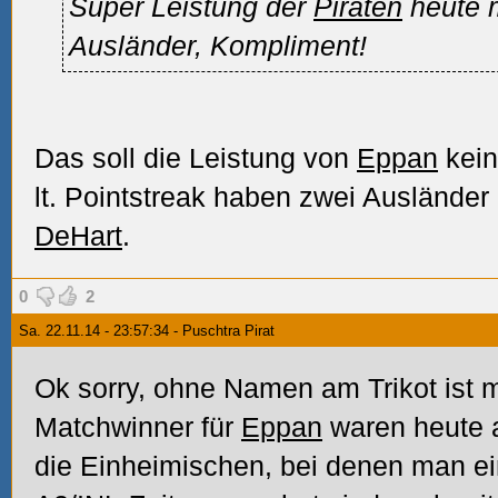
Super Leistung der
Piraten
heute m
Ausländer, Kompliment!
Das soll die Leistung von
Eppan
kein
lt. Pointstreak haben zwei Ausländer 
DeHart
.
0
2
Sa. 22.11.14 - 23:57:34 - Puschtra Pirat
Ok sorry, ohne Namen am Trikot ist 
Matchwinner für
Eppan
waren heute 
die Einheimischen, bei denen man ei