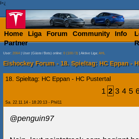
ï»¿
Home
Liga
Forum
Community
Info
L
Partner
R
User
:
2064
|
User (Gäste
/
Bots) online
:
0 (100
/
3)
|
Aktive Liga
:
AHL
Eishockey Forum - 18. Spieltag: HC Eppan - H
18. Spieltag: HC Eppan - HC Pustertal
1
2
3
4
5
Sa. 22.11.14 - 18:20:13 - Phil11
@penguin97