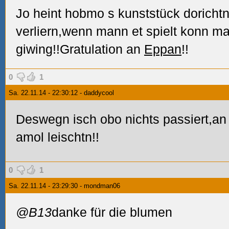
Jo heint hobmo s kunststück doricht
verliern,wenn mann et spielt konn m
giwing!!Gratulation an
Eppan
!!
0
1
Sa. 22.11.14 - 22:30:12 - daddycool
Deswegn isch obo nichts passiert,an f
amol leischtn!!
0
1
Sa. 22.11.14 - 23:29:30 - mondman06
@B13
danke für die blumen