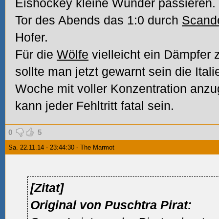
Eishockey kleine Wunder passieren.
Tor des Abends das 1:0 durch
Scande
Hofer.
Für die
Wölfe
vielleicht ein Dämpfer 
sollte man jetzt gewarnt sein die Ita
Woche mit voller Konzentration anz
kann jeder Fehltritt fatal sein.
0
5
Sa. 22.11.14 - 23:44:30 - The Marmot
[Zitat]
Original von Puschtra Pirat: