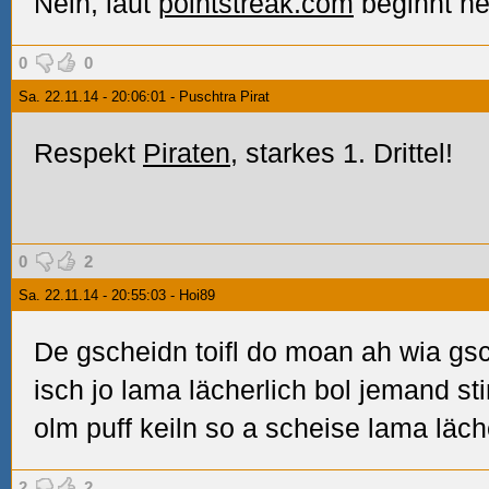
Nein, laut
pointstreak.com
beginnt h
0
0
Sa. 22.11.14 - 20:06:01 - Puschtra Pirat
Respekt
Piraten
, starkes 1. Drittel!
0
2
Sa. 22.11.14 - 20:55:03 - Hoi89
De gscheidn toifl do moan ah wia gs
isch jo lama lächerlich bol jemand
olm puff keiln so a scheise lama läch
2
2