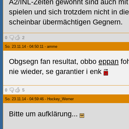
A2/INL-Zeiten gewohnt sind auch mi
spielen und sich trotzdem nicht in d
scheinbar übermächtigen Gegnern.
0
2
So. 23.11.14 - 04:50:11 - amme
Obgsegn fan resultat, obbo
eppan
foh
nie wieder, se garantier i enk
0
5
So. 23.11.14 - 04:59:46 - Hockey_Werner
Bitte um aufklärung...