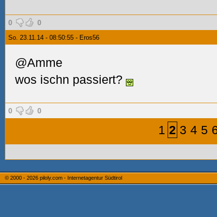
0
0
So. 23.11.14 - 08:50:55 - Eros56
@Amme
wos ischn passiert?
0
0
1
2
3
4
5
© 2000 - 2026
piloly.com - Internetagentur Südtirol