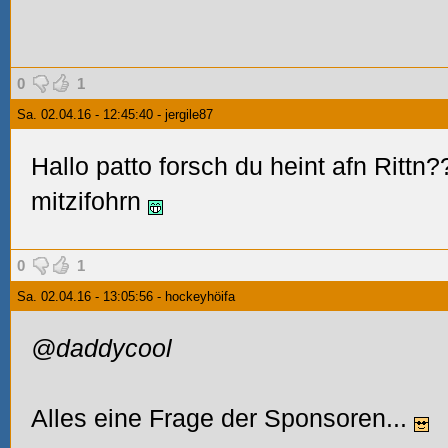
0
1
Sa. 02.04.16 - 12:45:40 - jergile87
Hallo patto forsch du heint afn Rittn
mitzifohrn
0
1
Sa. 02.04.16 - 13:05:56 - hockeyhöifa
@daddycool
Alles eine Frage der Sponsoren...