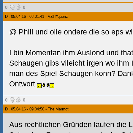
0
0
Di. 05.04.16 - 08:01:41 - VZH#quenz
@ Phill und olle ondere die so eps 
I bin Momentan ihm Auslond und tha
Schaugen gibs vileicht irgen wo ihm 
man des Spiel Schaugen konn? Danke 
Ontwort
0
0
Di. 05.04.16 - 09:04:50 - The Marmot
Aus rechtlichen Gründen laufen die 