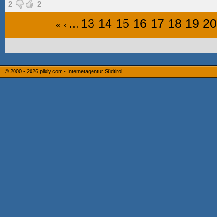
2
2
...
13
14
15
16
17
18
19
20
«
‹
© 2000 - 2026
piloly.com - Internetagentur Südtirol