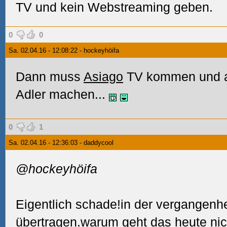
TV und kein Webstreaming geben.
0
0
Sa. 02.04.16 - 12:08:22 - hockeyhöifa
Dann muss
Asiago
TV kommen und a 
Adler machen...
0
1
Sa. 02.04.16 - 12:36:03 - daddycool
@hockeyhöifa
Eigentlich schade!in der vergangenheit
übertragen.warum geht das heute nic