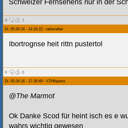
Schweizer Fernsehens nur in der Sc
0
1
Di. 05.04.16 - 14:18:22 - rafterrafter
Ibortrognse heit rittn pustertol
0
0
Di. 05.04.16 - 17:28:49 - VZH#quenz
@The Marmot
Ok Danke Scod für heint isch es e wu
wahrs wichtig gewesen