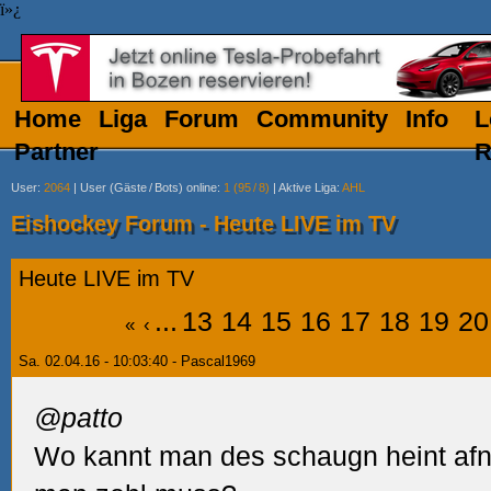
ï»¿
Home
Liga
Forum
Community
Info
L
Partner
R
User
:
2064
|
User (Gäste
/
Bots) online
:
1 (95
/
8)
|
Aktive Liga
:
AHL
Eishockey Forum - Heute LIVE im TV
Heute LIVE im TV
...
13
14
15
16
17
18
19
20
«
‹
Sa. 02.04.16 - 10:03:40 - Pascal1969
@patto
Wo kannt man des schaugn heint afn