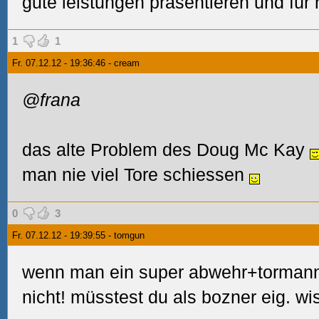
gute leistungen präsentieren und für
1
1
Fr. 07.12.12 - 19:36:46 - cream
@frana
das alte Problem des Doug Mc Kay
man nie viel Tore schiessen
0
3
Fr. 07.12.12 - 19:39:55 - tomgun
wenn man ein super abwehr+tormann
nicht! müsstest du als bozner eig. w