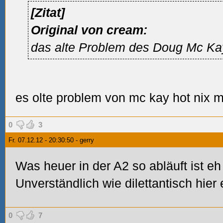
[Zitat]
Original von cream:
das alte Problem des Doug Mc K
es olte problem von mc kay hot nix mi
0
3
Fr. 07.12.12 - 20:30:50 - gerry
Was heuer in der A2 so abläuft ist e
Unverständlich wie dilettantisch hier e
0
7