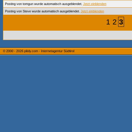
Posting von tomgun wurde automatisch ausgeblendet.
Jetzt einblenden
Posting von Steve wurde automatisch ausgeblendet.
Jetzt einblenden
1
2
3
© 2000 - 2026
piloly.com - Internetagentur Südtirol