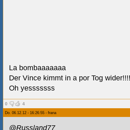
La bombaaaaaaa
Der Vince kimmt in a por Tog wider!!!
Oh yesssssss
0
4
Do. 06.12.12 - 16:26:55 - frana
@Russland77