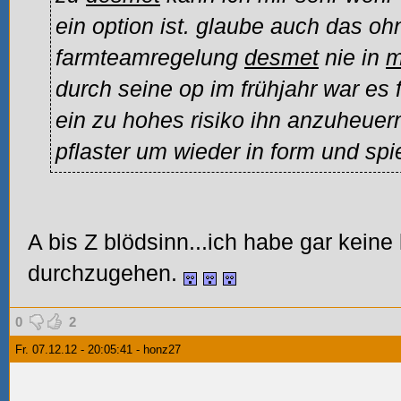
ein option ist. glaube auch das oh
farmteamregelung
desmet
nie in
m
durch seine op im frühjahr war es f
ein zu hohes risiko ihn anzuheuern.
pflaster um wieder in form und s
A bis Z blödsinn...ich habe gar keine 
durchzugehen.
0
2
Fr. 07.12.12 - 20:05:41 - honz27