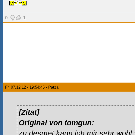
0
1
Fr. 07.12.12 - 19:54:45 - Patza
[Zitat]
Original von tomgun:
zu
desmet
kann ich mir sehr wohl 