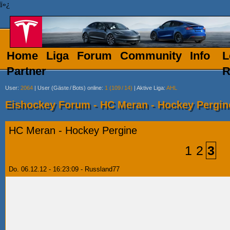
ï»¿
Home
Liga
Forum
Community
Info
L
Partner
R
User
:
2064
|
User (Gäste
/
Bots) online
:
1 (109
/
14)
|
Aktive Liga
:
AHL
Eishockey Forum - HC Meran - Hockey Pergin
HC Meran - Hockey Pergine
1
2
3
Do. 06.12.12 - 16:23:09 - Russland77