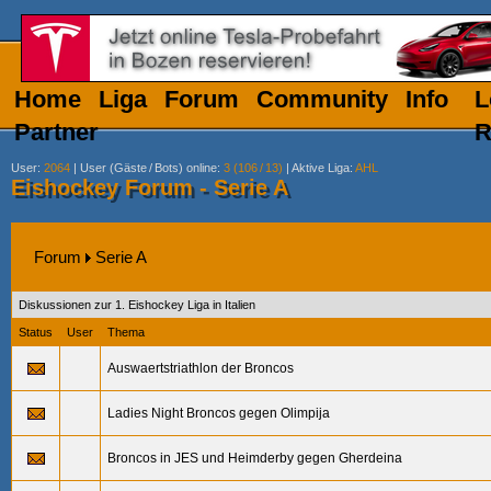
Home
Liga
Forum
Community
Info
L
Partner
R
User
:
2064
|
User (Gäste
/
Bots) online
:
3 (106
/
13)
|
Aktive Liga
:
AHL
Eishockey Forum - Serie A
Forum
Serie A
Diskussionen zur 1. Eishockey Liga in Italien
Status
User
Thema
Auswaertstriathlon der Broncos
Ladies Night Broncos gegen Olimpija
Broncos in JES und Heimderby gegen Gherdeina