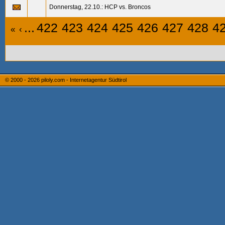
Donnerstag, 22.10.: HCP vs. Broncos
...
422
423
424
425
426
427
428
4
«
‹
© 2000 - 2026
piloly.com - Internetagentur Südtirol